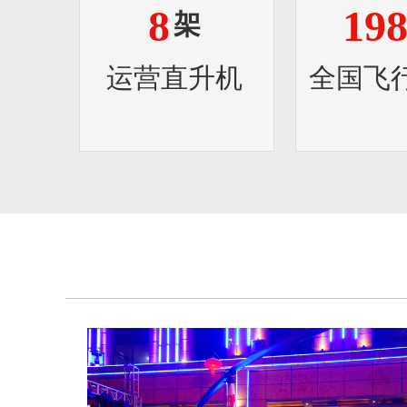
8
19
架
运营直升机
全国飞