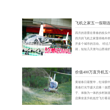
四月的蓓蕾在青春的枝头
四月的飞机之家显得格外
开多个城市的活动。 经过
就，短短几天便与山西省
黄坡春日最繁华，红绿荫
美食灯光节盛大启幕！据
子、体验为一体的乡村旅
启乘坐直升机低空飞行看花